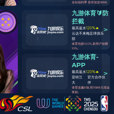
重庆市重大新产品，逆变器、点火器获评重庆市名