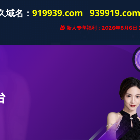
国有限公司
制造能力
开云电子球赛中国有限公司
解决方案
开云电子球赛中国有限公司
频发电机、电动园林设备、电源逆变系统等
团队和先进的技术平台。现拥有两个研发中心（重庆、宁波），
名研发人员，累计专利约200项，其中发明专利约26项。
测试、安规、EMC测试、疲劳测试等检测平台，致力于从研发、
证、产品认证及测试、失效分析与器件验证等服务。
研发平台：企业技术中心、工程技术研发中心和重庆市重点实验